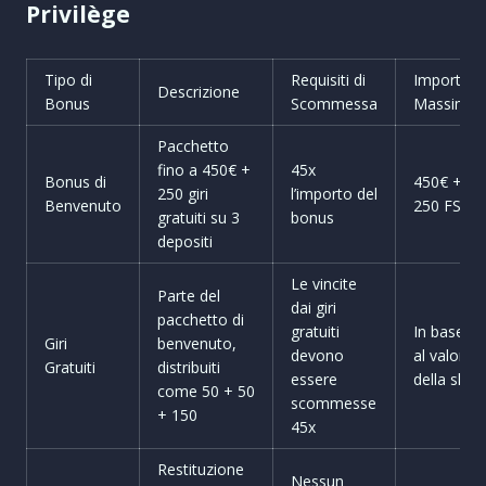
Privilège
Tipo di
Requisiti di
Importo
Descrizione
Bonus
Scommessa
Massimo
Pacchetto
fino a 450€ +
45x
Bonus di
450€ +
250 giri
l’importo del
Benvenuto
250 FS
gratuiti su 3
bonus
depositi
Le vincite
Parte del
dai giri
pacchetto di
gratuiti
In base
Giri
benvenuto,
devono
al valore
Gratuiti
distribuiti
essere
della slot
come 50 + 50
scommesse
+ 150
45x
Restituzione
Nessun