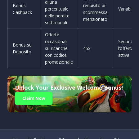
di una
Bonus
requisito di
percentuale
Variabile
Cashback
scommessa
delle perdite
menzionato
settimanali
Offerte
occasionali
Secondo
Bonus su
su ricariche
45x
l’offerta
Deposito
con codice
attiva
promozionale
Unlock Your Exclusive Welcome Bonus!
Claim Now